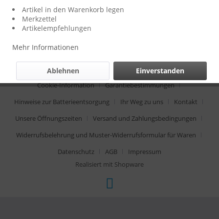
Artikel in den Warenkorb legen
Shop Service
Merkzettel
Artikelempfehlungen
Informationen
Mehr Informationen
* Alle Preise inkl. gesetzl. Mehrwertsteuer zzgl.
Versandkosten
Ablehnen
Einverstanden
Cookie-Information
Garantiebestimmungen
Hinweise zur Batterieentsorgung
Ihr Weg zu uns
Kontakt
Unsere Öffnungszeiten
Versand und Zahlungsbedingungen
Widerrufsbelehrung und Muster-Widerrufsformular für Waren
Datenschutz
AGB
Impressum
Realisiert mit Shopware